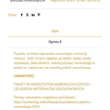
Najniższa cena z 30 dni:
580,00
zł
warsztaty numerologiczne
Share
Opis
Opinie
0
Pytania, na które odpowiada numerologia można by
mnożyć. Jeśli chcesz zgłębiać jej tajniki, badać swoje
ustawienia, dane bliskich, wykorzystywać numerologię w
praktyce, zapraszam we wspólną podróż warsztatową.
ZAWARTOŚĆ:
PAKIET 40 WARSZTATÓW NUMEROLOGICZNYCH –
120 GODZIN MATERIAŁÓW SZKOLENIOWYCH.
Tematy warsztatów znajdziesz pod linkiem:
https://numerolog.online/kategoria-produktu/czwartki-z-
numerologia-2023/