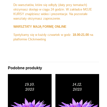
Do warsztatów, które się odbyły (daty przy tematach)
otrzymasz dostęp w ciągu 24 godzin. W zakładce MOJE
KURSY znajdziesz wideo i prezentacje. Na pozostałe
warsztaty otrzymasz zaproszenie.
WARSZTATY MAJĄ FORMĘ ONLINE
Spotykamy się w każdy czwartek w godz.
18.00-21.00
na
platformie Clickmeeting
Podobne produkty