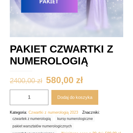
PAKIET CZWARTKI Z
NUMEROLOGIĄ
Pierwotna
Aktualna
580,00
zł
2400,00
zł
cena
cena
ilość
wynosiła:
wynosi:
Dodaj do koszyka
PAKIET
CZWARTKI
2400,00 zł.
580,00 zł.
Z
Kategoria:
Czwartki z numerologią 2023
Znaczniki:
NUMEROLOGIĄ
czwartek z numerologią
kursy numerologiczne
pakiet warsztatów numerologicznych