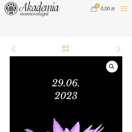
0
0,00 zł