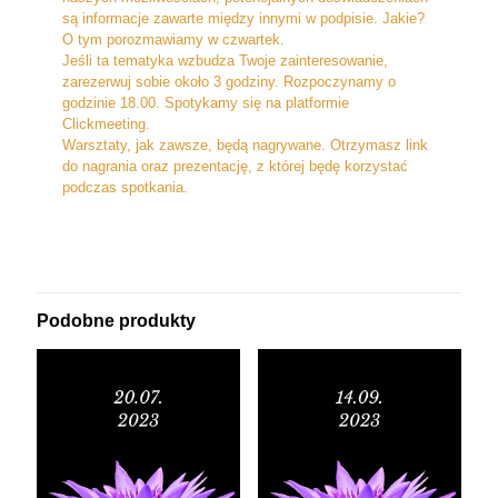
są informacje zawarte między innymi w podpisie. Jakie?
O tym porozmawiamy w czwartek.
Jeśli ta tematyka wzbudza Twoje zainteresowanie,
zarezerwuj sobie około 3 godziny. Rozpoczynamy o
godzinie 18.00. Spotykamy się na platformie
Clickmeeting.
Warsztaty, jak zawsze, będą nagrywane. Otrzymasz link
do nagrania oraz prezentację, z której będę korzystać
podczas spotkania.
Podobne produkty