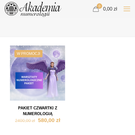
0
0,00 zł
W PROMOCJI
PAKIET CZWARTKI Z
NUMEROLOGIĄ
Pierwotna
Aktualna
580,00
zł
2400,00
zł
cena
cena
wynosiła:
wynosi: