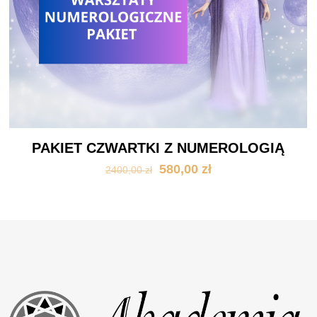
PAKIET CZWARTKI Z NUMEROLOGIĄ
Pierwotna
Aktualna
580,00
zł
2400,00
zł
cena
cena
wynosiła:
wynosi:
2400,00 zł.
580,00 zł.