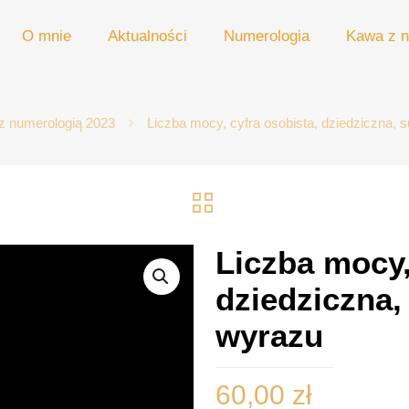
O mnie
Aktualności
Numerologia
Kawa z n
z numerologią 2023
Liczba mocy, cyfra osobista, dziedziczna, s
Liczba mocy,
dziedziczna, 
wyrazu
60,00
zł