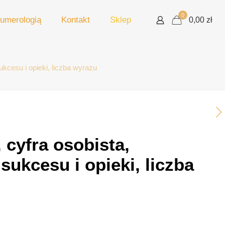
0
umerologią
Kontakt
Sklep
0,00 zł
ukcesu i opieki, liczba wyrazu
 cyfra osobista,
sukcesu i opieki, liczba