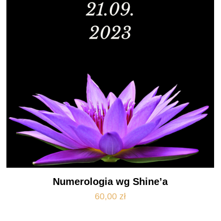
Numerologia wg Shine’a
60,00
zł