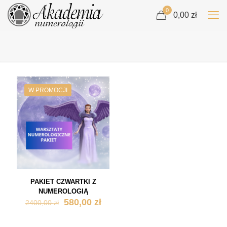
0
0,00 zł
W PROMOCJI
PAKIET CZWARTKI Z
NUMEROLOGIĄ
Pierwotna
Aktualna
580,00
zł
2400,00
zł
cena
cena
wynosiła:
wynosi: