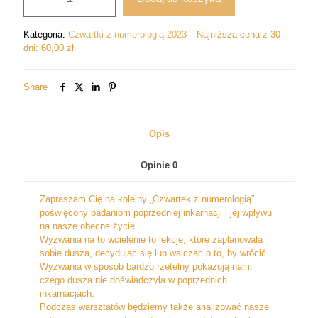
na
to
Kategoria:
Czwartki z numerologią 2023
Najniższa cena z 30
wcielenie.
dni:
60,00
zł
Jak
sprawdzić,
jakie
Share
było
Twoje
poprzednie
Opis
życie?
Opinie
0
Zapraszam Cię na kolejny „Czwartek z numerologią”
poświęcony badaniom poprzedniej inkarnacji i jej wpływu
na nasze obecne życie.
Wyzwania na to wcielenie to lekcje, które zaplanowała
sobie dusza, decydując się lub walcząc o to, by wrócić.
Wyzwania w sposób bardzo rzetelny pokazują nam,
czego dusza nie doświadczyła w poprzednich
inkarnacjach.
Podczas warsztatów będziemy także analizować nasze