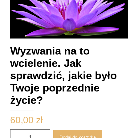
Wyzwania na to
wcielenie. Jak
sprawdzić, jakie było
Twoje poprzednie
życie?
60,00
zł
ilość
Dodaj do koszyka
Wyzwania