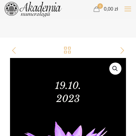
0
0,00 zł