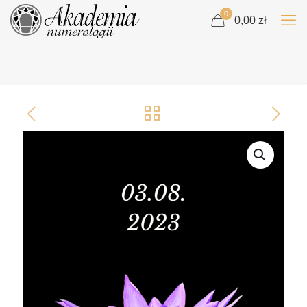
0
0,00 zł