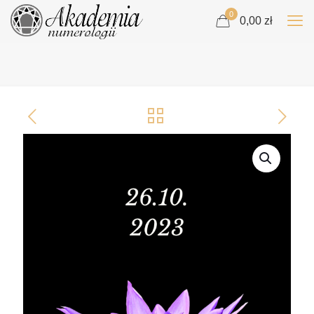
0
0,00 zł