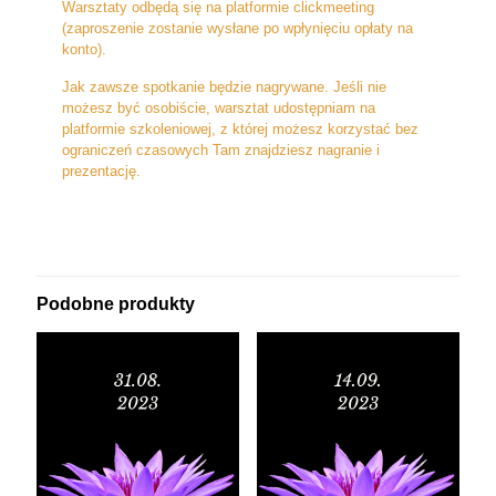
Warsztaty odbędą się na platformie clickmeeting
(zaproszenie zostanie wysłane po wpłynięciu opłaty na
konto).
Jak zawsze spotkanie będzie nagrywane. Jeśli nie
możesz być osobiście, warsztat udostępniam na
platformie szkoleniowej, z której możesz korzystać bez
ograniczeń czasowych Tam znajdziesz nagranie i
prezentację.
Podobne produkty