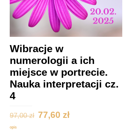
Wibracje w
numerologii a ich
miejsce w portrecie.
Nauka interpretacji cz.
4
Pierwotna
Aktualna
77,60
zł
97,00
zł
cena
cena
opis