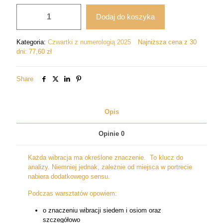
wynosiła:
wynosi:
ilość
97,00 zł.
77,60 zł.
Dodaj do koszyka
Wibracje
w
numerologii
Kategoria:
Czwartki z numerologią 2025
Najniższa cena z 30
a
dni:
77,60
zł
ich
miejsce
w
Share
portrecie.
Nauka
interpretacji
Opis
cz.
4
Opinie
0
Każda wibracja ma określone znaczenie. To klucz do
analizy. Niemniej jednak, zależnie od miejsca w portrecie
nabiera dodatkowego sensu.
Podczas warsztatów opowiem:
o znaczeniu wibracji siedem i osiom oraz
szczegółowo