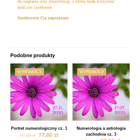
do nagrania oraz prezentację, z której będę korzystać
podczas spotkania.
Serdecznie Cię zapraszam
Podobne produkty
W PROMOCJI
W PROMOCJI
Portret numerologiczny cz. 1
Numerologia a astrologia
Pierwotna
Aktualna
77,60
zł
zachodnia cz. 3
97,00
zł