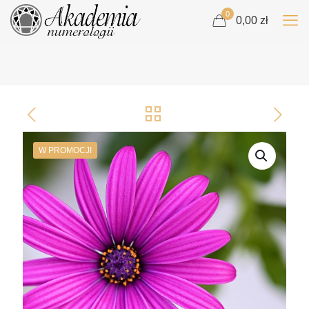
0
0,00 zł
W PROMOCJI