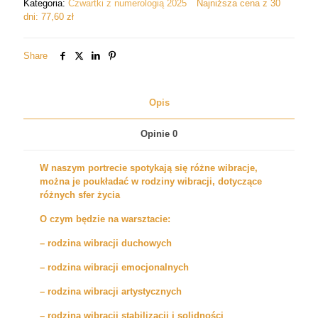
Kategoria:
Czwartki z numerologią 2025
Najniższa cena z 30
numerologii.
dni:
77,60
zł
Ich
wpływ
na
Share
nasze
życie
Opis
Opinie
0
W naszym portrecie spotykają się różne wibracje,
można je poukładać w rodziny wibracji, dotyczące
różnych sfer życia
O czym będzie na warsztacie:
– rodzina wibracji duchowych
– rodzina wibracji emocjonalnych
– rodzina wibracji artystycznych
– rodzina wibracji stabilizacji i solidności