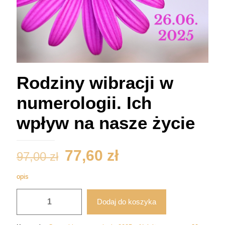
Rodziny wibracji w
numerologii. Ich
wpływ na nasze życie
Pierwotna
Aktualna
77,60
zł
97,00
zł
cena
cena
opis
wynosiła:
wynosi:
ilość
97,00 zł.
77,60 zł.
Dodaj do koszyka
Rodziny
wibracji
w