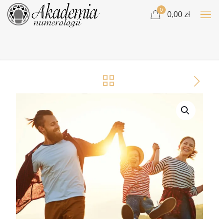
0
0,00 zł