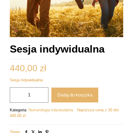
Sesja indywidualna
440,00
zł
Sesja indywidualna
ilość
Dodaj do koszyka
Sesja
indywidualna
Kategoria:
Numerologia indywiudalna
Najniższa cena z 30 dni:
440,00
zł
Share