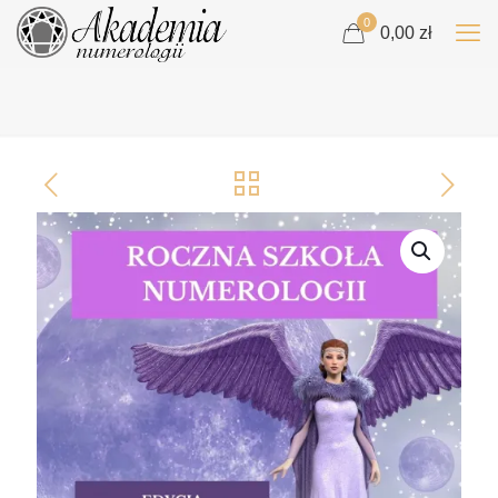
0
0,00 zł