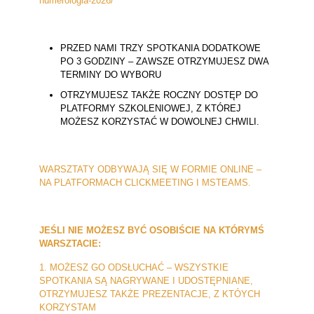
numerologia-2026/
PRZED NAMI TRZY SPOTKANIA DODATKOWE
PO 3 GODZINY – ZAWSZE OTRZYMUJESZ DWA
TERMINY DO WYBORU
OTRZYMUJESZ TAKŻE ROCZNY DOSTĘP DO
PLATFORMY SZKOLENIOWEJ, Z KTÓREJ
MOŻESZ KORZYSTAĆ W DOWOLNEJ CHWILI.
WARSZTATY ODBYWAJĄ SIĘ W FORMIE ONLINE –
NA PLATFORMACH CLICKMEETING I MSTEAMS.
JEŚLI NIE MOŻESZ BYĆ OSOBIŚCIE NA KTÓRYMŚ
WARSZTACIE:
1. MOŻESZ GO ODSŁUCHAĆ – WSZYSTKIE
SPOTKANIA SĄ NAGRYWANE I UDOSTĘPNIANE,
OTRZYMUJESZ TAKŻE PREZENTACJE, Z KTÓYCH
KORZYSTAM