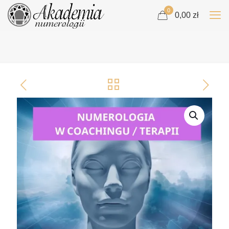
0
0,00 zł