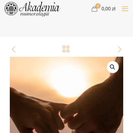
0
0,00 zł