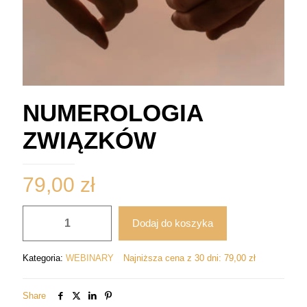
NUMEROLOGIA
ZWIĄZKÓW
79,00
zł
ilość
Dodaj do koszyka
NUMEROLOGIA
ZWIĄZKÓW
Kategoria:
WEBINARY
Najniższa cena z 30 dni:
79,00
zł
Share