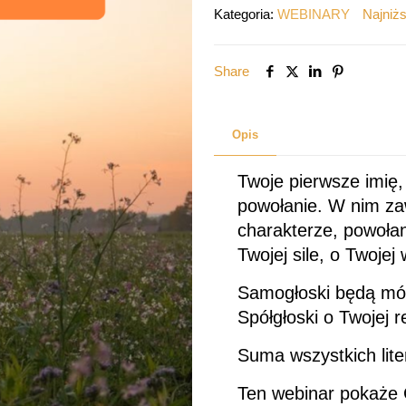
MÓWI
Kategoria:
WEBINARY
Najniżs
O
TOBIE
Share
TWOJE
IMIĘ
Opis
Twoje pierwsze imię,
powołanie. W nim za
charakterze, powołan
Twojej sile, o Twojej
Samogłoski będą mów
Spółgłoski o Twojej re
Suma wszystkich lite
Ten webinar pokaże C