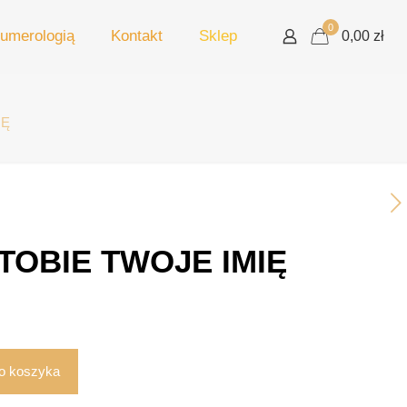
0
umerologią
Kontakt
Sklep
0,00 zł
IĘ
TOBIE TWOJE IMIĘ
o koszyka