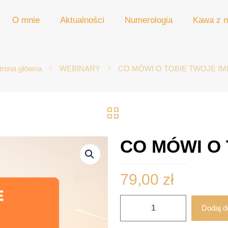
O mnie
Aktualności
Numerologia
Kawa z n
trona główna
WEBINARY
CO MÓWI O TOBIE TWOJE IM
CO MÓWI O 
79,00
zł
ilość
Dodaj d
CO