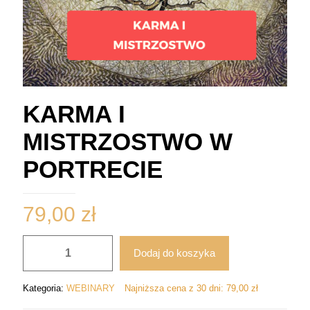
KARMA I
MISTRZOSTWO W
PORTRECIE
79,00
zł
ilość
Dodaj do koszyka
KARMA
I
MISTRZOSTWO
Kategoria:
WEBINARY
Najniższa cena z 30 dni:
79,00
zł
W
PORTRECIE