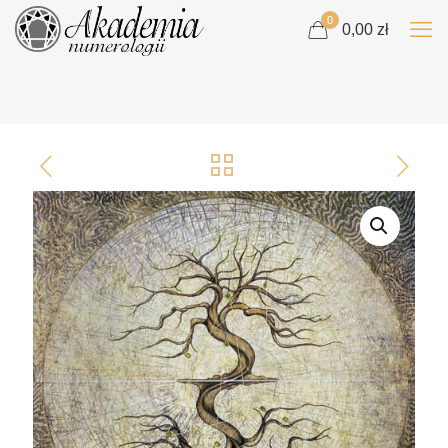
0
0,00 zł