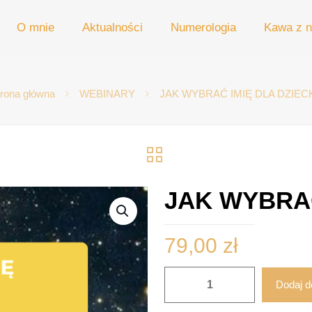
O mnie
Aktualności
Numerologia
Kawa z n
rona główna
WEBINARY
JAK WYBRAĆ IMIĘ DLA DZIEC
JAK WYBRAĆ
79,00
zł
ilość
Dodaj d
JAK