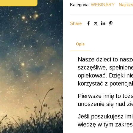
WYBRAĆ
Kategoria:
WEBINARY
Najniżs
IMIĘ
DLA
Share
DZIECKA
Opis
Nasze dzieci to nasz
szczęśliwe, spełnion
opiekować. Dzięki ni
korzystać z potencja
Pierwsze imię to toż
unoszenie się nad zi
Jeśli poszukujesz im
wiedzę w tym zakresie