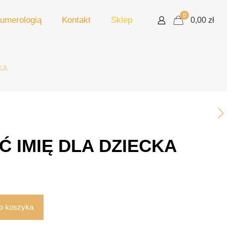
0
umerologią
Kontakt
Sklep
0,00 zł
KA
 IMIĘ DLA DZIECKA
o koszyka