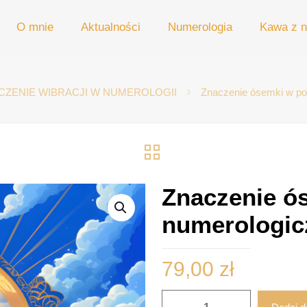
O mnie
Aktualności
Numerologia
Kawa z n
CZENIE WIBRACJI W NUMEROLOGII
Znaczenie ósemki w po
Znaczenie ós
numerologi
79,00
zł
ilość