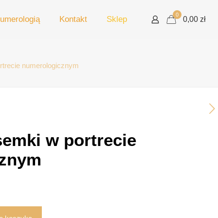
0
umerologią
Kontakt
Sklep
0,00 zł
rtrecie numerologicznym
emki w portrecie
cznym