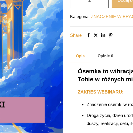
Dodaj d
Znaczenie
ósemki
Kategoria:
ZNACZENIE WIBRA
w
portrecie
Share
numerologicznym
Opis
Opinie
0
Ósemka to wibracja
Tobie w różnych mi
ZAKRES WEBINARU:
Znaczenie ósemki w róż
Droga życia, dzień urod
duszy, realizacji, celu, it