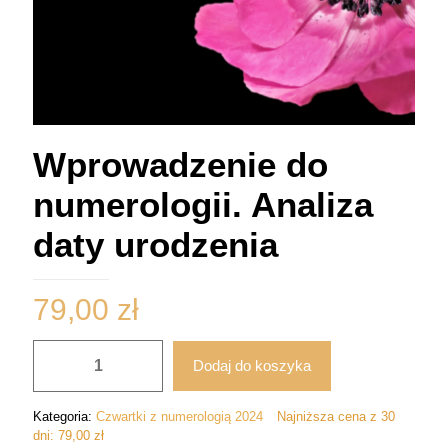
Wprowadzenie do
numerologii. Analiza
daty urodzenia
79,00
zł
ilość
Dodaj do koszyka
Wprowadzenie
do
numerologii.
Kategoria:
Czwartki z numerologią 2024
Najniższa cena z 30
Analiza
dni:
79,00
zł
daty