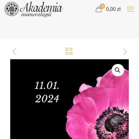
0
0,00 zł