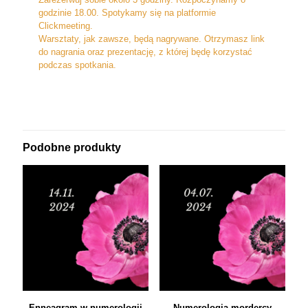
godzinie 18.00. Spotykamy się na platformie
Clickmeeting.
Warsztaty, jak zawsze, będą nagrywane. Otrzymasz link
do nagrania oraz prezentację, z której będę korzystać
podczas spotkania.
Podobne produkty
Enneagram w numerologii
Numerologia mordercy