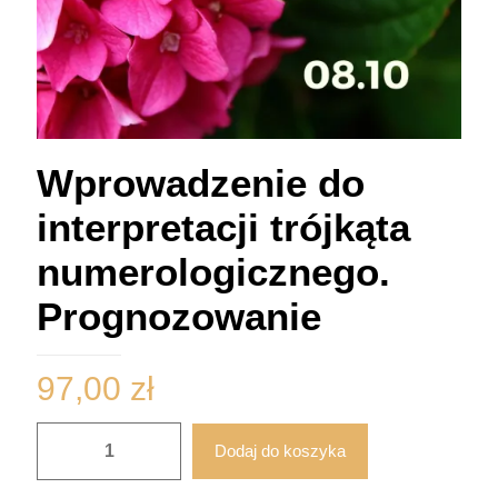
Wprowadzenie do
interpretacji trójkąta
numerologicznego.
Prognozowanie
97,00
zł
ilość
Dodaj do koszyka
Wprowadzenie
do
interpretacji