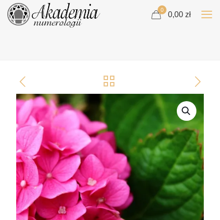
0
0,00 zł