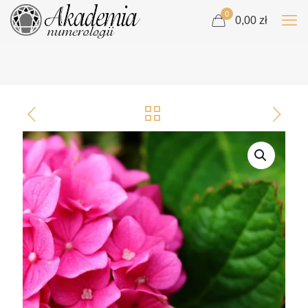
0
0,00 zł