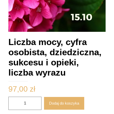
Liczba mocy, cyfra
osobista, dziedziczna,
sukcesu i opieki,
liczba wyrazu
97,00
zł
ilość
Dodaj do koszyka
Liczba
mocy,
cyfra