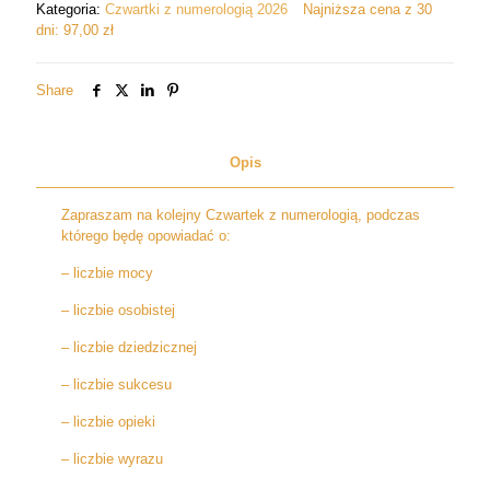
Kategoria:
Czwartki z numerologią 2026
Najniższa cena z 30
osobista,
dni:
97,00
zł
dziedziczna,
sukcesu
i
Share
opieki,
liczba
wyrazu
Opis
Zapraszam na kolejny Czwartek z numerologią, podczas
którego będę opowiadać o:
– liczbie mocy
– liczbie osobistej
– liczbie dziedzicznej
– liczbie sukcesu
– liczbie opieki
– liczbie wyrazu