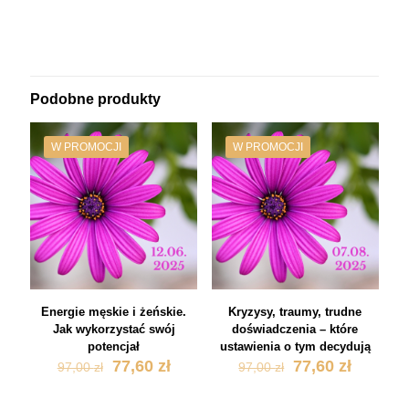
Podobne produkty
W PROMOCJI
W PROMOCJI
Energie męskie i żeńskie.
Kryzysy, traumy, trudne
Jak wykorzystać swój
doświadczenia – które
potencjał
ustawienia o tym decydują
Pierwotna
Aktualna
Pierwotna
Aktualn
77,60
zł
77,60
zł
97,00
zł
97,00
zł
cena
cena
cena
cena
wynosiła:
wynosi:
wynosiła:
wynosi: