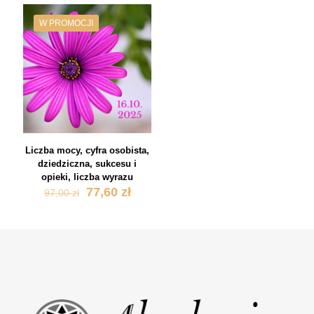
97,00 zł.
77,60 zł.
97,00 zł.
77,60 zł
W PROMOCJI
Liczba mocy, cyfra osobista,
dziedziczna, sukcesu i
opieki, liczba wyrazu
Pierwotna
Aktualna
77,60
zł
97,00
zł
cena
cena
wynosiła:
wynosi:
97,00 zł.
77,60 zł.