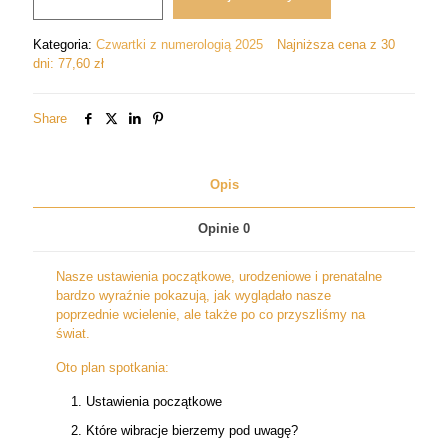
początkowe,
natalne
Kategoria:
Czwartki z numerologią 2025
Najniższa cena z 30
i
dni:
77,60
zł
prenatalne.
Jakie
są
Share
Twoje
cele
na
Opis
życie
Opinie
0
Nasze ustawienia początkowe, urodzeniowe i prenatalne
bardzo wyraźnie pokazują, jak wyglądało nasze
poprzednie wcielenie, ale także po co przyszliśmy na
świat.
Oto plan spotkania:
Ustawienia początkowe
Które wibracje bierzemy pod uwagę?