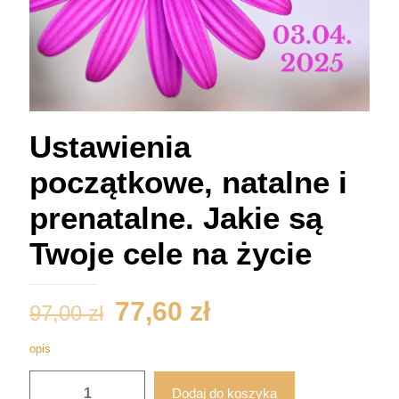
Ustawienia
początkowe, natalne i
prenatalne. Jakie są
Twoje cele na życie
Pierwotna
Aktualna
77,60
zł
97,00
zł
cena
cena
opis
wynosiła:
wynosi:
ilość
97,00 zł.
77,60 zł.
Dodaj do koszyka
Ustawienia