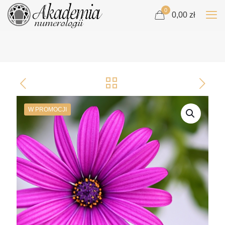
0
0,00 zł
W PROMOCJI