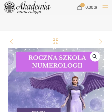
0
0,00 zł