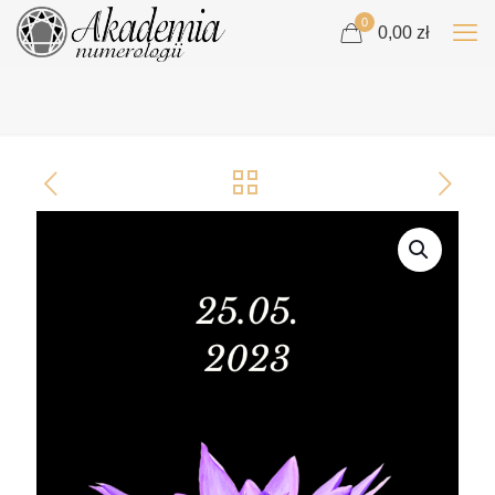
0
0,00 zł