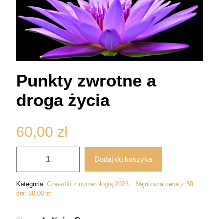
Punkty zwrotne a
droga życia
60,00
zł
ilość
Dodaj do koszyka
Punkty
zwrotne
a
Kategoria:
Czwartki z numerologią 2023
Najniższa cena z 30
droga
dni:
60,00
zł
życia