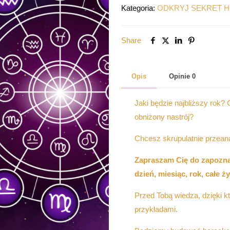
SEKRET
Kategoria:
ODKRYJ SEKRET 
HOROSKOPU
Share
Opis
Opinie
0
Jaki będzie najbliższy rok
obniżony nastrój?
Chcesz skrupulatnie przean
Zapraszam Cię do zapozna
dzień, miesiąc, rok, całe ży
Przed Tobą wiedza, dzięki k
przykładami.