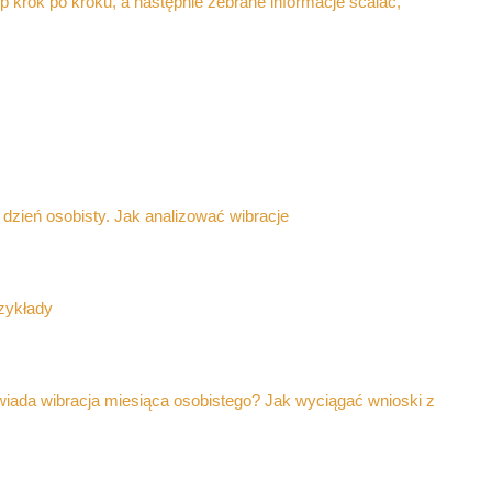
krok po kroku, a następnie zebrane informacje scalać,
dzień osobisty. Jak analizować wibracje
rzykłady
wiada wibracja miesiąca osobistego? Jak wyciągać wnioski z