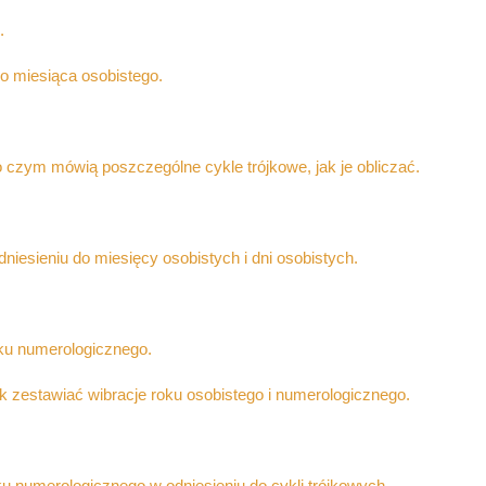
.
o miesiąca osobistego.
o czym mówią poszczególne cykle trójkowe, jak je obliczać.
dniesieniu do miesięcy osobistych i dni osobistych.
oku numerologicznego.
 zestawiać wibracje roku osobistego i numerologicznego.
oku numerologicznego w odniesieniu do cykli trójkowych,