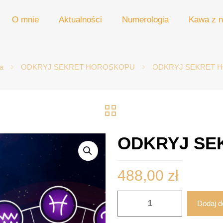
O mnie
Aktualności
Numerologia
Kawa z n
a
ODKRYJ SEKRET HOROSKOPU
ODKRYJ SEKRET 
ODKRYJ SE
488,00
zł
ilość
Dodaj d
ODKRYJ