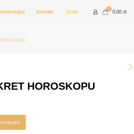
0
umerologią
Kontakt
Sklep
0,00 zł
HOROSKOPU
KRET HOROSKOPU
o koszyka