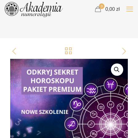
0
0,00 zł