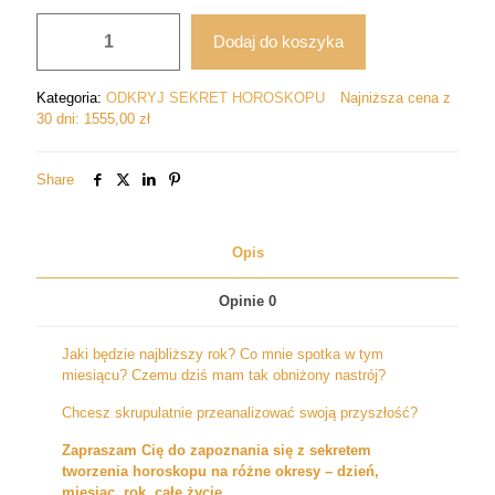
ilość
Dodaj do koszyka
ODKRYJ
SEKRET
HOROSKOPU
Kategoria:
ODKRYJ SEKRET HOROSKOPU
Najniższa cena z
+
30 dni:
1555,00
zł
DWA
WARSZTATY
+
Share
GODZINNA
SESJA
+
Opis
KURS
PODSTAWY
NUMEROLOGII
Opinie
0
Jaki będzie najbliższy rok? Co mnie spotka w tym
miesiącu? Czemu dziś mam tak obniżony nastrój?
Chcesz skrupulatnie przeanalizować swoją przyszłość?
Zapraszam Cię do zapoznania się z sekretem
tworzenia horoskopu na różne okresy – dzień,
miesiąc, rok, całe życie.