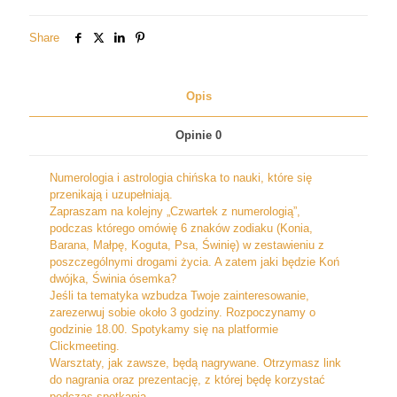
2
Share
Opis
Opinie
0
Numerologia i astrologia chińska to nauki, które się
przenikają i uzupełniają.
Zapraszam na kolejny „Czwartek z numerologią”,
podczas którego omówię 6 znaków zodiaku (Konia,
Barana, Małpę, Koguta, Psa, Świnię) w zestawieniu z
poszczególnymi drogami życia. A zatem jaki będzie Koń
dwójka, Świnia ósemka?
Jeśli ta tematyka wzbudza Twoje zainteresowanie,
zarezerwuj sobie około 3 godziny. Rozpoczynamy o
godzinie 18.00. Spotykamy się na platformie
Clickmeeting.
Warsztaty, jak zawsze, będą nagrywane. Otrzymasz link
do nagrania oraz prezentację, z której będę korzystać
podczas spotkania.