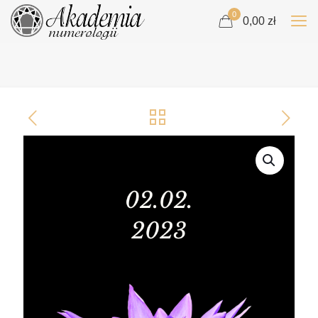
0
0,00 zł