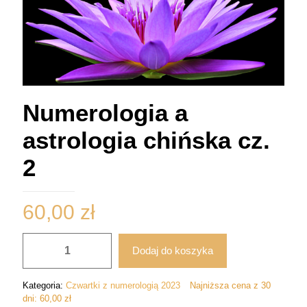
Numerologia a
astrologia chińska cz.
2
60,00
zł
ilość
Dodaj do koszyka
Numerologia
a
astrologia
Kategoria:
Czwartki z numerologią 2023
Najniższa cena z 30
chińska
dni:
60,00
zł
cz.