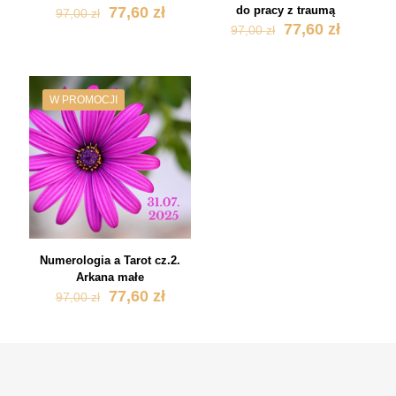
Pierwotna
Aktualna
77,60
zł
do pracy z traumą
97,00
zł
cena
cena
Pierwotna
Aktualn
77,60
zł
97,00
zł
wynosiła:
wynosi:
cena
cena
97,00 zł.
77,60 zł.
wynosiła:
wynosi:
97,00 zł.
77,60 zł
W PROMOCJI
Numerologia a Tarot cz.2.
Arkana małe
Pierwotna
Aktualna
77,60
zł
97,00
zł
cena
cena
wynosiła:
wynosi:
97,00 zł.
77,60 zł.