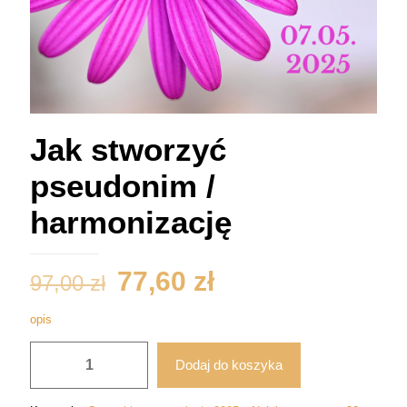
Jak stworzyć
pseudonim /
harmonizację
Pierwotna
Aktualna
77,60
zł
97,00
zł
cena
cena
opis
wynosiła:
wynosi:
ilość
97,00 zł.
77,60 zł.
Dodaj do koszyka
Jak
stworzyć
pseudonim