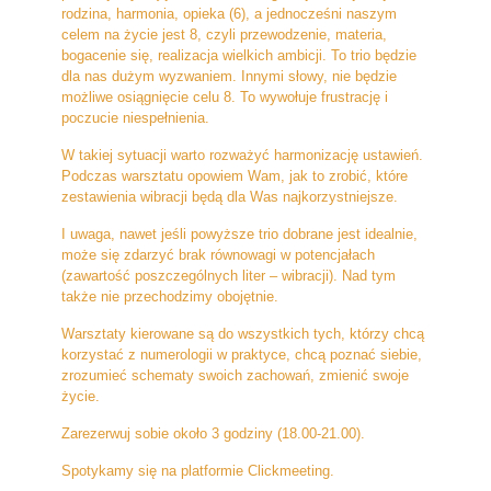
rodzina, harmonia, opieka (6), a jednocześni naszym
celem na życie jest 8, czyli przewodzenie, materia,
bogacenie się, realizacja wielkich ambicji. To trio będzie
dla nas dużym wyzwaniem. Innymi słowy, nie będzie
możliwe osiągnięcie celu 8. To wywołuje frustrację i
poczucie niespełnienia.
W takiej sytuacji warto rozważyć harmonizację ustawień.
Podczas warsztatu opowiem Wam, jak to zrobić, które
zestawienia wibracji będą dla Was najkorzystniejsze.
I uwaga, nawet jeśli powyższe trio dobrane jest idealnie,
może się zdarzyć brak równowagi w potencjałach
(zawartość poszczególnych liter – wibracji). Nad tym
także nie przechodzimy obojętnie.
Warsztaty kierowane są do wszystkich tych, którzy chcą
korzystać z numerologii w praktyce, chcą poznać siebie,
zrozumieć schematy swoich zachowań, zmienić swoje
życie.
Zarezerwuj sobie około 3 godziny (18.00-21.00).
Spotykamy się na platformie Clickmeeting.