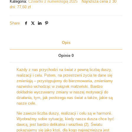
Kategoria:
Czwartki z numerologią 2025
Najniższa cena z 30
/
dni:
77,60
zł
harmonizację
Share
Opis
Opinie
0
Każdy z nas przychodzi na świat z pewną liczbą duszy,
realizacji i celu. Potem, na przestrzeni życia te dane się
zmieniają – przystępujemy do bierzmowania, zmieniamy
nazwisko wchodząc w związek małżeński. Bardzo
dokładnie wyczuwamy zmiany w naszej motywacji do
działania, tym, jak postrzega nas świat a także, jakie są
nasze cele.
Nie zawsze liczba duszy, realizacji i celu są w harmonii.
Wyobraźmy sobie sytuację, kiedy nasza dusza chce być
dawcą, jest bardzo delikatna i wrażliwa (2). Światu
pokazujemy się jako ktoś, dla kogo najważniejsza jest