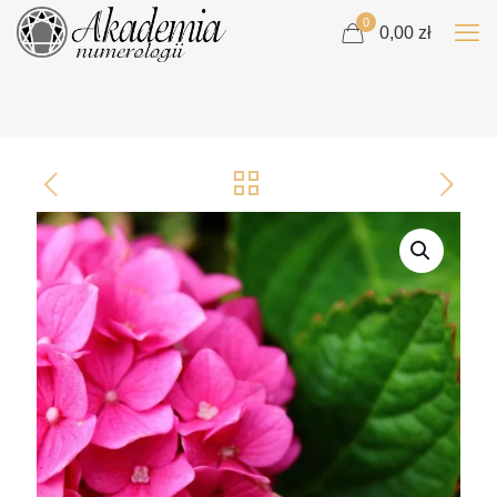
0
0,00 zł