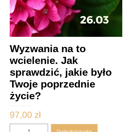
Wyzwania na to
wcielenie. Jak
sprawdzić, jakie było
Twoje poprzednie
życie?
97,00
zł
ilość
Dodaj do koszyka
Wyzwania