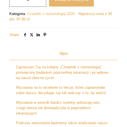
na
to
Kategoria:
Czwartki z numerologią 2026
Najniższa cena z 30
wcielenie.
dni:
97,00
zł
Jak
sprawdzić,
jakie
Share
było
Twoje
poprzednie
Opis
życie?
Zapraszam Cię na kolejny „Czwartek z numerologią”
poświęcony badaniom poprzedniej inkarnacji i jej wpływu
na nasze obecne życie.
Wyzwania na to wcielenie to lekcje, które zaplanowała
sobie dusza, decydując się lub walcząc o to, by wrócić.
Wyzwania w sposób bardzo rzetelny pokazują nam,
czego dusza nie doświadczyła w poprzednich
inkarnacjach.
Podczas warsztatów będziemy także analizować nasze