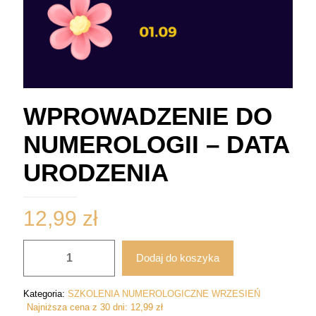
WPROWADZENIE DO
NUMEROLOGII – DATA
URODZENIA
12,99
zł
ilość
Dodaj do koszyka
WPROWADZENIE
DO
NUMEROLOGII
Kategoria:
SZKOLENIA NUMEROLOGICZNE WRZESIEŃ
-
Najniższa cena z 30 dni:
12,99
zł
DATA