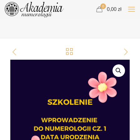
0
0,00 zł