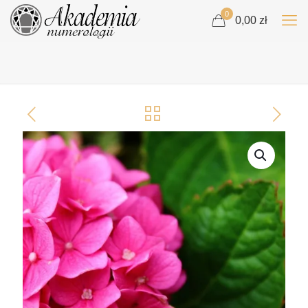
0
0,00 zł