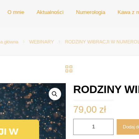
O mnie
Aktualności
Numerologia
Kawa z n
na główna
WEBINARY
RODZINY WIBRACJI W NUMEROL
RODZINY W
79,00
zł
ilość
Dodaj d
RODZINY