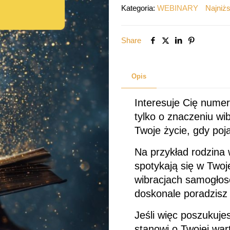
WIBRACJI
Kategoria:
WEBINARY
Najniżs
W
NUMEROLOGII
Share
Opis
Interesuje Cię numer
tylko o znaczeniu wi
Twoje życie, gdy poj
Na przykład rodzina w
spotykają się w Twoj
wibracjach samogłos
doskonale poradzisz 
Jeśli więc poszukuje
stanowi o Twojej wart