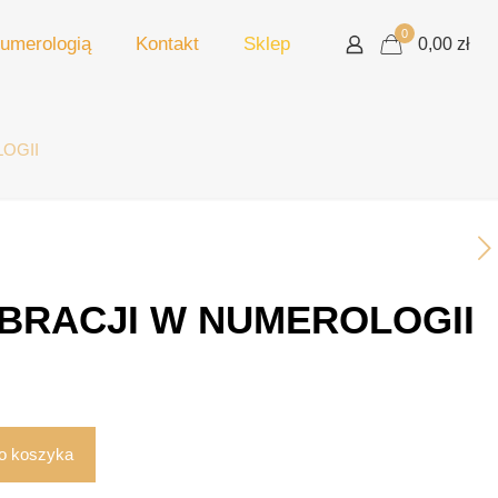
0
umerologią
Kontakt
Sklep
0,00 zł
OGII
IBRACJI W NUMEROLOGII
o koszyka