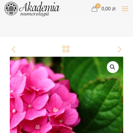
0
0,00 zł