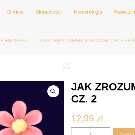
O mnie
Aktualności
Numerologia
Kawa z n
E WRZESIEŃ
SZKOLENIA NUMEROLOGICZNE WRZESIEŃ
JAK ZROZUM
CZ. 2
12,99
zł
ilość