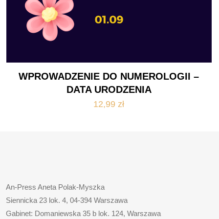
WPROWADZENIE DO NUMEROLOGII –
DATA URODZENIA
12,99
zł
An-Press Aneta Polak-Myszka
Siennicka 23 lok. 4, 04-394 Warszawa
Gabinet: Domaniewska 35 b lok. 124, Warszawa