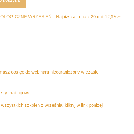
o koszyka
ROLOGICZNE WRZESIEŃ
Najniższa cena z 30 dni:
12,99
zł
masz dostęp do webinaru nieograniczony w czasie
listy mailingowej
wszystkich szkoleń z września, kliknij w link poniżej