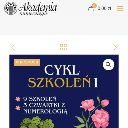
0
0,00 zł
W PROMOCJI